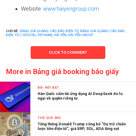
Website:
www.haiyengroup.com
CHỦ ĐỀ:
BẢNG GIÁ QUẢNG CÁO BÁO ĐIỆN TỬ
,
BẢNG GIÁ QUẢNG CÁO BÁO
ĐIỆN TỬ L'OFFICIEL VIETNAM
,
HẢI YẾN
,
HẢI YẾN GROUP
CLICK TO COMMENT
More in Bảng giá booking báo giấy
BÀI NỔI BẬT
Hàn Quốc cấm tải ứng dụng AI DeepSeek do lo
ngại về quyền riêng tư
THẾ GIỚI MỚI
Tổng thống Donald Trump công bố “Dự trữ chiến
lược tiền điện tử”, giá XRP, SOL, ADA tăng vọt