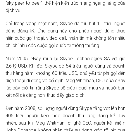
“sky peer-to-peer”, thể hiện kiến trúc mạng ngang hàng của
dịch vụ.
Chỉ trong vòng một năm, Skype đã thu hút 11 triệu người
dùng đăng ký. Ứng dụng này cho phép người dùng thực
hiện cuộc gọi thoại, video call, nhắn tin mà không tốn nhiều
chi phí như các cuộc gọi quốc tế thông thường.
Năm 2005, eBay mua lại Skype Technologies SA với giá
2,6 tỷ USD. Khi đó, Skype có 54 triệu người dùng và doanh
thu hàng năm khoảng 60 triệu USD, chủ yếu từ phí gọi đến
điện thoại di động và cố định. Meg Whitman, CEO của eBay
lúc bấy giờ, tin rằng Skype sẽ giúp người mua và người bán
kết nối dễ dàng hơn, thúc đẩy giao dịch.
Đến năm 2008, số lượng người dùng Skype tăng vọt lên hơn
405 triệu người, kéo theo doanh thu tăng đáng kể. Tuy
nhiên, sau khi Meg Whitman rời ghế CEO, người kế nhiệm
John Donahoe không nhận thấy sự đóng góp rõ rệt của