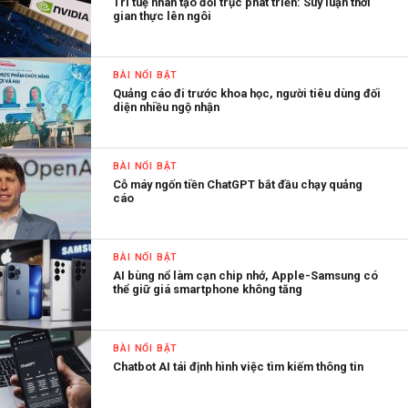
Trí tuệ nhân tạo đổi trục phát triển: Suy luận thời
gian thực lên ngôi
BÀI NỔI BẬT
Quảng cáo đi trước khoa học, người tiêu dùng đối
diện nhiều ngộ nhận
BÀI NỔI BẬT
Cỗ máy ngốn tiền ChatGPT bắt đầu chạy quảng
cáo
BÀI NỔI BẬT
AI bùng nổ làm cạn chip nhớ, Apple-Samsung có
thể giữ giá smartphone không tăng
BÀI NỔI BẬT
Chatbot AI tái định hình việc tìm kiếm thông tin