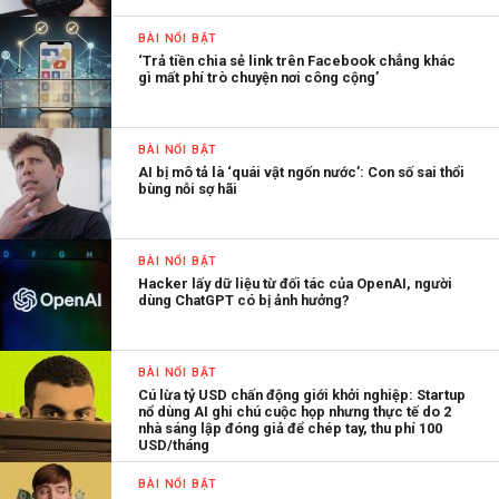
BÀI NỔI BẬT
‘Trả tiền chia sẻ link trên Facebook chẳng khác
gì mất phí trò chuyện nơi công cộng’
BÀI NỔI BẬT
AI bị mô tả là ‘quái vật ngốn nước’: Con số sai thổi
bùng nỗi sợ hãi
BÀI NỔI BẬT
Hacker lấy dữ liệu từ đối tác của OpenAI, người
dùng ChatGPT có bị ảnh hưởng?
BÀI NỔI BẬT
Cú lừa tỷ USD chấn động giới khởi nghiệp: Startup
nổ dùng AI ghi chú cuộc họp nhưng thực tế do 2
nhà sáng lập đóng giả để chép tay, thu phí 100
USD/tháng
BÀI NỔI BẬT