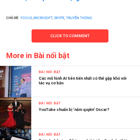
CHỦ ĐỀ:
FOCUS
,
MICROSOFT
,
SKYPE
,
TRUYỀN THÔNG
CLICK TO COMMENT
More in Bài nổi bật
BÀI NỔI BẬT
Các mô hình AI tiên tiến nhất có thể gặp khó với
tác vụ cơ bản
BÀI NỔI BẬT
YouTube chuẩn bị ‘nắm quyền’ Oscar?
BÀI NỔI BẬT