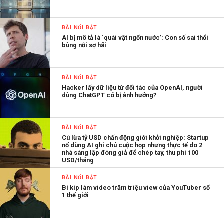
BÀI NỔI BẬT
AI bị mô tả là ‘quái vật ngốn nước’: Con số sai thổi
bùng nỗi sợ hãi
BÀI NỔI BẬT
Hacker lấy dữ liệu từ đối tác của OpenAI, người
dùng ChatGPT có bị ảnh hưởng?
BÀI NỔI BẬT
Cú lừa tỷ USD chấn động giới khởi nghiệp: Startup
nổ dùng AI ghi chú cuộc họp nhưng thực tế do 2
nhà sáng lập đóng giả để chép tay, thu phí 100
USD/tháng
BÀI NỔI BẬT
Bí kíp làm video trăm triệu view của YouTuber số
1 thế giới