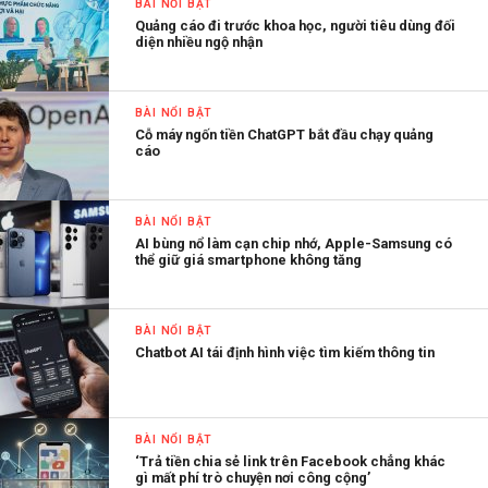
BÀI NỔI BẬT
Quảng cáo đi trước khoa học, người tiêu dùng đối
diện nhiều ngộ nhận
BÀI NỔI BẬT
Cỗ máy ngốn tiền ChatGPT bắt đầu chạy quảng
cáo
BÀI NỔI BẬT
AI bùng nổ làm cạn chip nhớ, Apple-Samsung có
thể giữ giá smartphone không tăng
BÀI NỔI BẬT
Chatbot AI tái định hình việc tìm kiếm thông tin
BÀI NỔI BẬT
‘Trả tiền chia sẻ link trên Facebook chẳng khác
gì mất phí trò chuyện nơi công cộng’