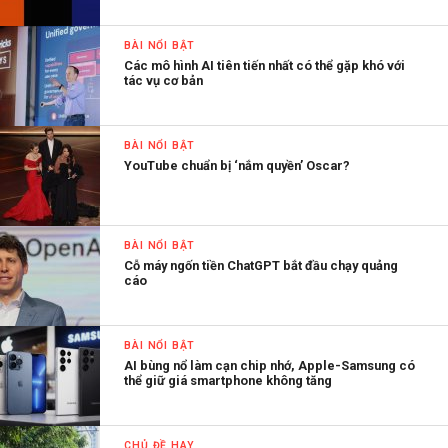
BÀI NỔI BẬT
Các mô hình AI tiên tiến nhất có thể gặp khó với
tác vụ cơ bản
BÀI NỔI BẬT
YouTube chuẩn bị ‘nắm quyền’ Oscar?
BÀI NỔI BẬT
Cỗ máy ngốn tiền ChatGPT bắt đầu chạy quảng
cáo
BÀI NỔI BẬT
AI bùng nổ làm cạn chip nhớ, Apple-Samsung có
thể giữ giá smartphone không tăng
CHỦ ĐỀ HAY