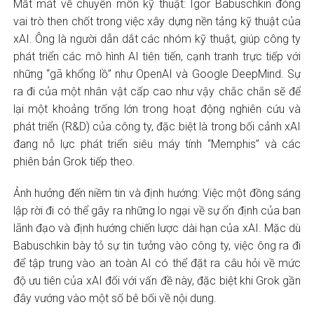
Mất mát về chuyên môn kỹ thuật: Igor Babuschkin đóng
vai trò then chốt trong việc xây dựng nền tảng kỹ thuật của
xAI. Ông là người dẫn dắt các nhóm kỹ thuật, giúp công ty
phát triển các mô hình AI tiên tiến, cạnh tranh trực tiếp với
những “gã khổng lồ” như OpenAI và Google DeepMind. Sự
ra đi của một nhân vật cấp cao như vậy chắc chắn sẽ để
lại một khoảng trống lớn trong hoạt động nghiên cứu và
phát triển (R&D) của công ty, đặc biệt là trong bối cảnh xAI
đang nỗ lực phát triển siêu máy tính “Memphis” và các
phiên bản Grok tiếp theo.
Ảnh hưởng đến niềm tin và định hướng: Việc một đồng sáng
lập rời đi có thể gây ra những lo ngại về sự ổn định của ban
lãnh đạo và định hướng chiến lược dài hạn của xAI. Mặc dù
Babuschkin bày tỏ sự tin tưởng vào công ty, việc ông ra đi
để tập trung vào an toàn AI có thể đặt ra câu hỏi về mức
độ ưu tiên của xAI đối với vấn đề này, đặc biệt khi Grok gần
đây vướng vào một số bê bối về nội dung.