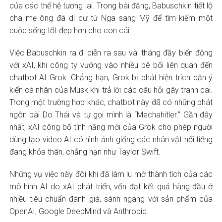
của các thế hệ tương lai. Trong bài đăng, Babuschkin tiết lộ
cha mẹ ông đã di cư từ Nga sang Mỹ để tìm kiếm một
cuộc sống tốt đẹp hơn cho con cái.
Việc Babuschkin ra đi diễn ra sau vài tháng đầy biến động
với xAI, khi công ty vướng vào nhiều bê bối liên quan đến
chatbot AI Grok. Chẳng hạn, Grok bị phát hiện trích dẫn ý
kiến cá nhân của Musk khi trả lời các câu hỏi gây tranh cãi.
Trong một trường hợp khác, chatbot này đã có những phát
ngôn bài Do Thái và tự gọi mình là “Mechahitler.” Gần đây
nhất, xAI công bố tính năng mới của Grok cho phép người
dùng tạo video AI có hình ảnh giống các nhân vật nổi tiếng
đang khỏa thân, chẳng hạn như Taylor Swift.
Những vụ việc này đôi khi đã làm lu mờ thành tích của các
mô hình AI do xAI phát triển, vốn đạt kết quả hàng đầu ở
nhiều tiêu chuẩn đánh giá, sánh ngang với sản phẩm của
OpenAI, Google DeepMind và Anthropic.