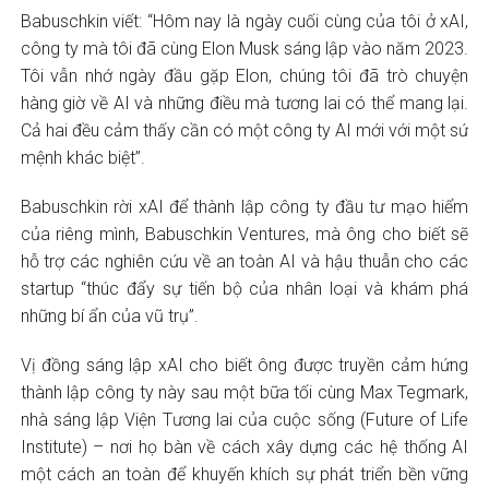
Babuschkin viết: “Hôm nay là ngày cuối cùng của tôi ở xAI,
công ty mà tôi đã cùng Elon Musk sáng lập vào năm 2023.
Tôi vẫn nhớ ngày đầu gặp Elon, chúng tôi đã trò chuyện
hàng giờ về AI và những điều mà tương lai có thể mang lại.
Cả hai đều cảm thấy cần có một công ty AI mới với một sứ
mệnh khác biệt”.
Babuschkin rời xAI để thành lập công ty đầu tư mạo hiểm
của riêng mình, Babuschkin Ventures, mà ông cho biết sẽ
hỗ trợ các nghiên cứu về an toàn AI và hậu thuẫn cho các
startup “thúc đẩy sự tiến bộ của nhân loại và khám phá
những bí ẩn của vũ trụ”.
Vị đồng sáng lập xAI cho biết ông được truyền cảm hứng
thành lập công ty này sau một bữa tối cùng Max Tegmark,
nhà sáng lập Viện Tương lai của cuộc sống (Future of Life
Institute) – nơi họ bàn về cách xây dựng các hệ thống AI
một cách an toàn để khuyến khích sự phát triển bền vững