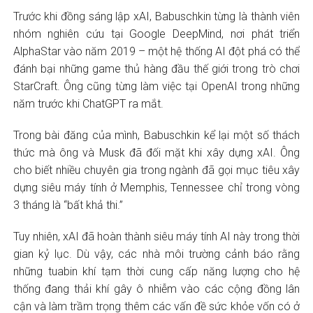
Trước khi đồng sáng lập xAI, Babuschkin từng là thành viên
nhóm nghiên cứu tại Google DeepMind, nơi phát triển
AlphaStar vào năm 2019 – một hệ thống AI đột phá có thể
đánh bại những game thủ hàng đầu thế giới trong trò chơi
StarCraft. Ông cũng từng làm việc tại OpenAI trong những
năm trước khi ChatGPT ra mắt.
Trong bài đăng của mình, Babuschkin kể lại một số thách
thức mà ông và Musk đã đối mặt khi xây dựng xAI. Ông
cho biết nhiều chuyên gia trong ngành đã gọi mục tiêu xây
dựng siêu máy tính ở Memphis, Tennessee chỉ trong vòng
3 tháng là “bất khả thi.”
Tuy nhiên, xAI đã hoàn thành siêu máy tính AI này trong thời
gian kỷ lục. Dù vậy, các nhà môi trường cảnh báo rằng
những tuabin khí tạm thời cung cấp năng lượng cho hệ
thống đang thải khí gây ô nhiễm vào các cộng đồng lân
cận và làm trầm trọng thêm các vấn đề sức khỏe vốn có ở