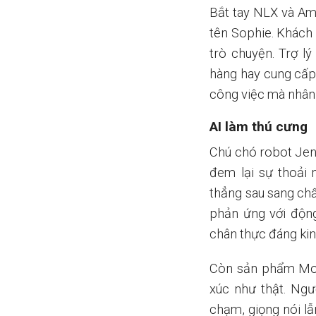
Bắt tay NLX và Ama
tên Sophie. Khách 
trò chuyện. Trợ lý
hàng hay cung cấp
công việc mà nhân 
AI làm thú cưng
Chú chó robot Jen
đem lại sự thoải 
thẳng sau sang chấ
phản ứng với động
chân thực đáng kin
Còn sản phẩm Mof
xúc như thật. Ngư
chạm, giọng nói lẫ