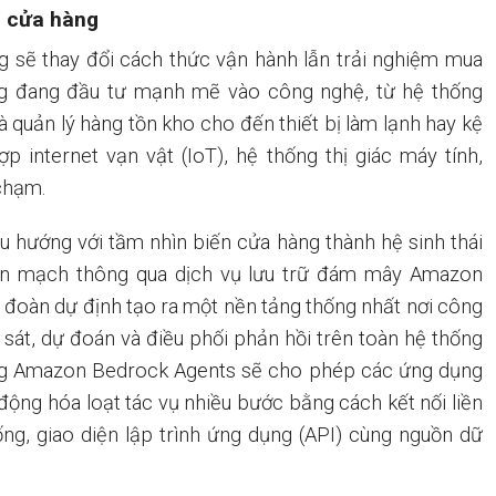
h cửa hàng
ng sẽ thay đổi cách thức vận hành lẫn trải nghiệm mua
g đang đầu tư mạnh mẽ vào công nghệ, từ hệ thống
à quản lý hàng tồn kho cho đến thiết bị làm lạnh hay kệ
p internet vạn vật (IoT), hệ thống thị giác máy tính,
chạm.
 hướng với tầm nhìn biến cửa hàng thành hệ sinh thái
iền mạch thông qua dịch vụ lưu trữ đám mây Amazon
 đoàn dự định tạo ra một nền tảng thống nhất nơi công
m sát, dự đoán và điều phối phản hồi trên toàn hệ thống
ng Amazon Bedrock Agents sẽ cho phép các ứng dụng
ự động hóa loạt tác vụ nhiều bước bằng cách kết nối liền
ng, giao diện lập trình ứng dụng (API) cùng nguồn dữ