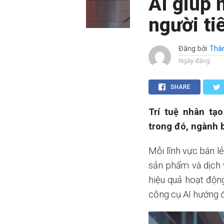
AI giúp 
người ti
Đăng bởi
Thà
Ngày đăng
SHARE
Trí tuệ nhân tạ
trong đó, ngành 
Mỗi lĩnh vực bán l
sản phẩm và dịch 
hiệu quả hoạt độn
công cụ AI hướng 