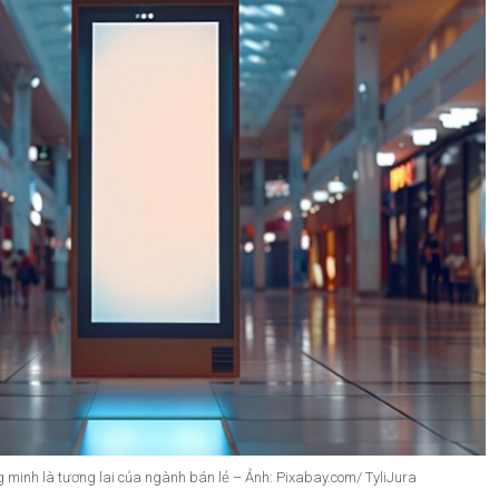
 minh là tương lai của ngành bán lẻ – Ảnh: Pixabay.com/ TyliJura