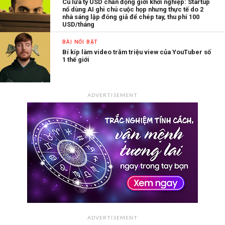
Cú lừa tỷ USD chấn động giới khởi nghiệp: Startup
nổ dùng AI ghi chú cuộc họp nhưng thực tế do 2
nhà sáng lập đóng giả để chép tay, thu phí 100
USD/tháng
BÀI NỔI BẬT
Bí kíp làm video trăm triệu view của YouTuber số
1 thế giới
ADVERTISEMENT
ADVERTISEMENT