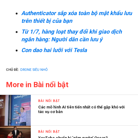
Authenticator sắp xóa toàn bộ mật khẩu lưu
trên thiết bị của bạn
Từ 1/7, hàng loạt thay đổi khi giao dịch
ngân hàng: Người dân cần lưu ý
Con dao hai lưỡi với Tesla
CHỦ ĐỀ:
DRONE SIÊU NHỎ
More in Bài nổi bật
BÀI NỔI BẬT
Các mô hình AI tiên tiến nhất có thể gặp khó với
tác vụ cơ bản
BÀI NỔI BẬT
YouTube chuẩn bị ‘nắm quyền’ Oscar?