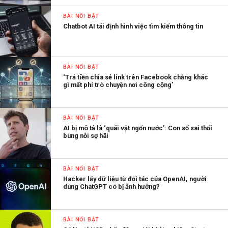
BÀI NỔI BẬT
Chatbot AI tái định hình việc tìm kiếm thông tin
BÀI NỔI BẬT
‘Trả tiền chia sẻ link trên Facebook chẳng khác
gì mất phí trò chuyện nơi công cộng’
BÀI NỔI BẬT
AI bị mô tả là ‘quái vật ngốn nước’: Con số sai thổi
bùng nỗi sợ hãi
BÀI NỔI BẬT
Hacker lấy dữ liệu từ đối tác của OpenAI, người
dùng ChatGPT có bị ảnh hưởng?
BÀI NỔI BẬT