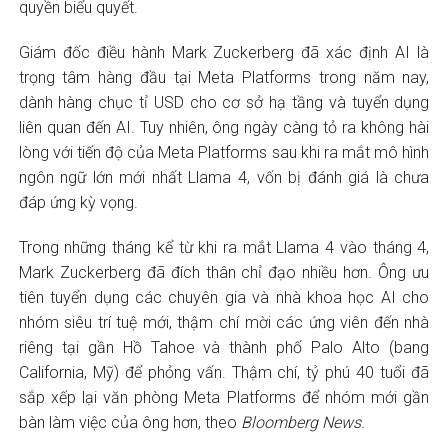
quyền biểu quyết.
Giám đốc điều hành Mark Zuckerberg đã xác định AI là
trọng tâm hàng đầu tại Meta Platforms trong năm nay,
dành hàng chục tỉ USD cho cơ sở hạ tầng và tuyển dụng
liên quan đến AI. Tuy nhiên, ông ngày càng tỏ ra không hài
lòng với tiến độ của Meta Platforms sau khi ra mắt mô hình
ngôn ngữ lớn mới nhất Llama 4, vốn bị đánh giá là chưa
đáp ứng kỳ vọng.
Trong những tháng kể từ khi ra mắt Llama 4 vào tháng 4,
Mark Zuckerberg đã đích thân chỉ đạo nhiều hơn. Ông ưu
tiên tuyển dụng các chuyên gia và nhà khoa học AI cho
nhóm siêu trí tuệ mới, thậm chí mời các ứng viên đến nhà
riêng tại gần Hồ Tahoe và thành phố Palo Alto (bang
California, Mỹ) để phỏng vấn. Thậm chí, tỷ phú 40 tuổi đã
sắp xếp lại văn phòng Meta Platforms để nhóm mới gần
bàn làm việc của ông hơn, theo
Bloomberg News.