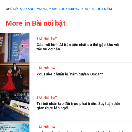
CHỦ ĐỀ:
ALEXANDR WANG
,
MARK ZUCKERBERG
,
SCALE AI
,
TIÊU ĐIỂM
More in Bài nổi bật
BÀI NỔI BẬT
Các mô hình AI tiên tiến nhất có thể gặp khó với
tác vụ cơ bản
BÀI NỔI BẬT
YouTube chuẩn bị ‘nắm quyền’ Oscar?
BÀI NỔI BẬT
Trí tuệ nhân tạo đổi trục phát triển: Suy luận thời
gian thực lên ngôi
BÀI NỔI BẬT