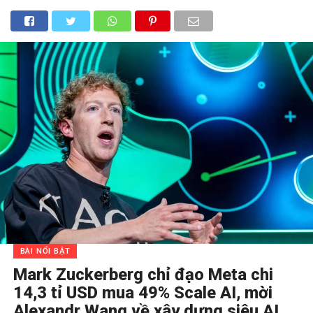
BÀI NỔI BẬT
Mark Zuckerberg chỉ đạo Meta chi
14,3 tỉ USD mua 49% Scale AI, mời
Alexandr Wang về xây dựng siêu AI