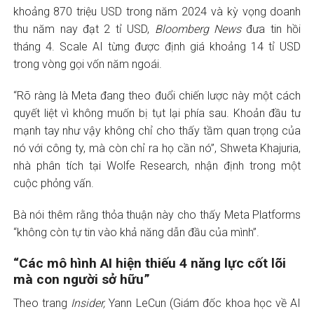
khoảng 870 triệu USD trong năm 2024 và kỳ vọng doanh
thu năm nay đạt 2 tỉ USD,
Bloomberg News
đưa tin hồi
tháng 4. Scale AI từng được định giá khoảng 14 tỉ USD
trong vòng gọi vốn năm ngoái.
“Rõ ràng là Meta đang theo đuổi chiến lược này một cách
quyết liệt vì không muốn bị tụt lại phía sau. Khoản đầu tư
mạnh tay như vậy không chỉ cho thấy tầm quan trọng của
nó với công ty, mà còn chỉ ra họ cần nó”, Shweta Khajuria,
nhà phân tích tại Wolfe Research, nhận định trong một
cuộc phỏng vấn.
Bà nói thêm rằng thỏa thuận này cho thấy Meta Platforms
“không còn tự tin vào khả năng dẫn đầu của mình”.
“Các mô hình AI hiện thiếu 4 năng lực cốt lõi
mà con người sở hữu”
Theo trang
Insider,
Yann LeCun (Giám đốc khoa học về AI