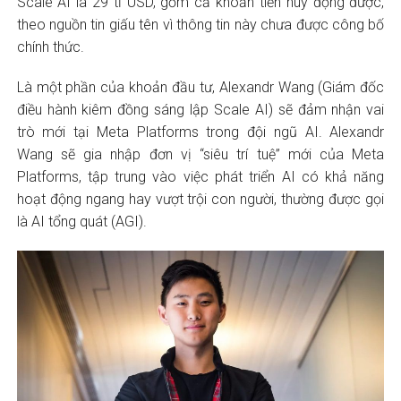
Scale AI là 29 tỉ USD, gồm cả khoản tiền huy động được,
theo nguồn tin giấu tên vì thông tin này chưa được công bố
chính thức.
Là một phần của khoản đầu tư, Alexandr Wang (Giám đốc
điều hành kiêm đồng sáng lập Scale AI) sẽ đảm nhận vai
trò mới tại Meta Platforms trong đội ngũ AI. Alexandr
Wang sẽ gia nhập đơn vị “siêu trí tuệ” mới của Meta
Platforms, tập trung vào việc phát triển AI có khả năng
hoạt động ngang hay vượt trội con người, thường được gọi
là AI tổng quát (AGI).