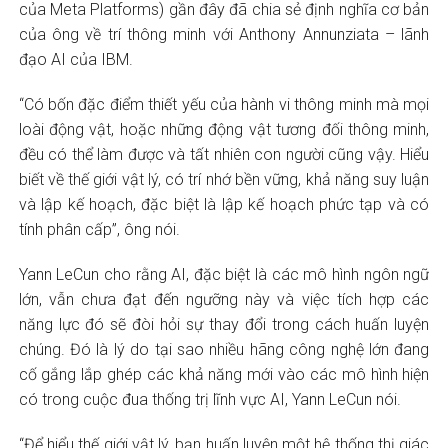
của Meta Platforms) gần đây đã chia sẻ định nghĩa cơ bản
của ông về trí thông minh với Anthony Annunziata – lãnh
đạo AI của IBM.
“Có bốn đặc điểm thiết yếu của hành vi thông minh mà mọi
loài động vật, hoặc những động vật tương đối thông minh,
đều có thể làm được và tất nhiên con người cũng vậy. Hiểu
biết về thế giới vật lý, có trí nhớ bền vững, khả năng suy luận
và lập kế hoạch, đặc biệt là lập kế hoạch phức tạp và có
tính phân cấp”, ông nói.
Yann LeCun cho rằng AI, đặc biệt là các mô hình ngôn ngữ
lớn, vẫn chưa đạt đến ngưỡng này và việc tích hợp các
năng lực đó sẽ đòi hỏi sự thay đổi trong cách huấn luyện
chúng. Đó là lý do tại sao nhiều hãng công nghệ lớn đang
cố gắng lắp ghép các khả năng mới vào các mô hình hiện
có trong cuộc đua thống trị lĩnh vực AI, Yann LeCun nói.
“Để hiểu thế giới vật lý, bạn huấn luyện một hệ thống thị giác