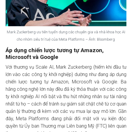
Mark Zuckerberg ưu tiên tuyển dụng các chuyên gia và nhà khoa học AI
cho nhóm siêu trí tuệ của Meta Platforms – Ảnh: Bloomberg
Áp dụng chiến lược tương tự Amazon,
Microsoft và Google
Với thương vụ Scale AI, Mark Zuckerberg (hiếm khi đầu tư
lớn vào các công ty khởi nghiệp) dường như đang áp dụng
chiến lược tương tự Amazon, Microsoft và Google. Ba
hãng công nghệ lớn này đều đã ký thỏa thuận với các công
ty khởi nghiệp AI nổi bật và thu hút những nhân sự tài năng
nhất từ họ – cách để tránh sự giám sát chặt chẽ từ cơ quan
quản lý thường đi kèm với các vụ mua lại quy mô lớn. Gần
đây, Meta Platforms đang phải đối mặt với vụ kiện độc
quyền từ Ủy ban Thương mại Liên bang Mỹ (FTC) liên quan