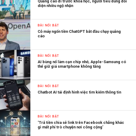
Quảng cáo đi trước khoa học, người tiêu dùng đối
diện nhiều ngộ nhận
BÀI NỔI BẬT
Cỗ máy ngốn tiền ChatGPT bắt đầu chạy quảng
cáo
BÀI NỔI BẬT
AI bùng nổ làm cạn chip nhớ, Apple-Samsung có
thể giữ giá smartphone không tăng
BÀI NỔI BẬT
Chatbot AI tái định hình việc tìm kiếm thông tin
BÀI NỔI BẬT
‘Trả tiền chia sẻ link trên Facebook chẳng khác
gì mất phí trò chuyện nơi công cộng’