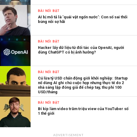
BÀI NỔI BẬT
AI bị mô tả là ‘quái vật ngốn nước’: Con số sai thổi
bùng nỗi sợ hãi
BÀI NỔI BẬT
Hacker lấy dữ liệu từ đối tác của OpenAI, người
dùng ChatGPT có bị ảnh hưởng?
BÀI NỔI BẬT
Cú lừa tỷ USD chấn động giới khởi nghiệp: Startup
nổ dùng AI ghi chú cuộc họp nhưng thực tế do 2
nhà sáng lập đóng giả để chép tay, thu phí 100
USD/tháng
BÀI NỔI BẬT
Bí kíp làm video trăm triệu view của YouTuber số
1 thế giới
ADVERTISEMENT