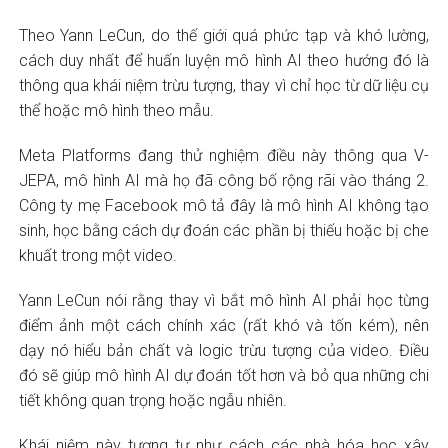
Theo Yann LeCun, do thế giới quá phức tạp và khó lường,
cách duy nhất để huấn luyện mô hình AI theo hướng đó là
thông qua khái niệm trừu tượng, thay vì chỉ học từ dữ liệu cụ
thể hoặc mô hình theo mẫu.
Meta Platforms đang thử nghiệm điều này thông qua V-
JEPA, mô hình AI mà họ đã công bố rộng rãi vào tháng 2.
Công ty mẹ Facebook mô tả đây là mô hình AI không tạo
sinh, học bằng cách dự đoán các phần bị thiếu hoặc bị che
khuất trong một video.
Yann LeCun nói rằng thay vì bắt mô hình AI phải học từng
điểm ảnh một cách chính xác (rất khó và tốn kém), nên
dạy nó hiểu bản chất và logic trừu tượng của video. Điều
đó sẽ giúp mô hình AI dự đoán tốt hơn và bỏ qua những chi
tiết không quan trọng hoặc ngẫu nhiên.
Khái niệm này tương tự như cách các nhà hóa học xây