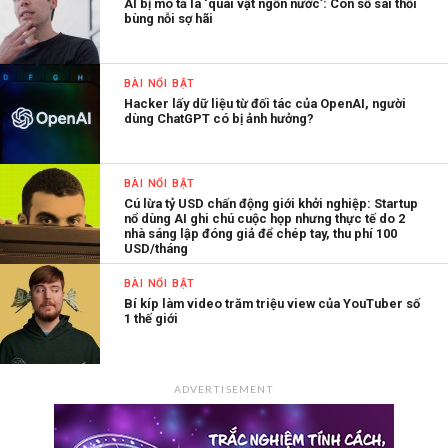
AI bị mô tả là ‘quái vật ngốn nước’: Con số sai thổi
bùng nỗi sợ hãi
BÀI NỔI BẬT
Hacker lấy dữ liệu từ đối tác của OpenAI, người
dùng ChatGPT có bị ảnh hưởng?
BÀI NỔI BẬT
Cú lừa tỷ USD chấn động giới khởi nghiệp: Startup
nổ dùng AI ghi chú cuộc họp nhưng thực tế do 2
nhà sáng lập đóng giả để chép tay, thu phí 100
USD/tháng
BÀI NỔI BẬT
Bí kíp làm video trăm triệu view của YouTuber số
1 thế giới
ADVERTISEMENT