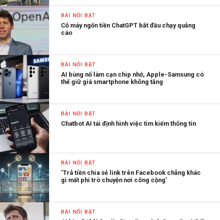
BÀI NỔI BẬT
Cỗ máy ngốn tiền ChatGPT bắt đầu chạy quảng
cáo
BÀI NỔI BẬT
AI bùng nổ làm cạn chip nhớ, Apple-Samsung có
thể giữ giá smartphone không tăng
BÀI NỔI BẬT
Chatbot AI tái định hình việc tìm kiếm thông tin
BÀI NỔI BẬT
‘Trả tiền chia sẻ link trên Facebook chẳng khác
gì mất phí trò chuyện nơi công cộng’
BÀI NỔI BẬT