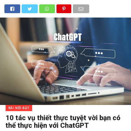
BÀI NỔI BẬT
10 tác vụ thiết thực tuyệt vời bạn có
thể thực hiện với ChatGPT