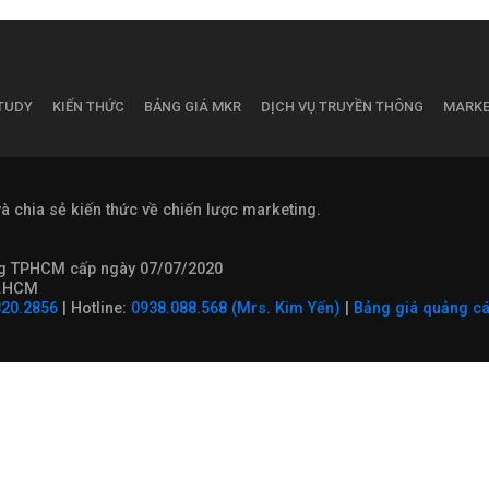
TUDY
KIẾN THỨC
BẢNG GIÁ MKR
DỊCH VỤ TRUYỀN THÔNG
MARKE
và chia sẻ kiến thức về chiến lược marketing.
ông TPHCM cấp ngày 07/07/2020
TP.HCM
820.2856
| Hotline:
0938.088.568 (Mrs. Kim Yến)
|
Bảng giá quảng c