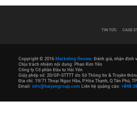
TIN TỨC
CASE S
Copyright © 2016
Marketing Review
. Đánh giá, nhận định 
Chịu trách nhiệm nội dung: Phan Kim Yến
Công ty Cổ phần Đầu tư Hải Yến
Giấy phép số: 20/GP-STTTT do Sở Thông tin & Truyền th
Địa chỉ: 19/71 Thoại Ngọc Hầu, P.Hòa Thạnh, Q.Tân Phú, 
Email:
info@haiyengroup.com
Liên hệ quảng cáo:
+848.3