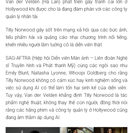
Van der Velden (Hà Lan) phát triển gây tranh cãi lớn ở
Hollywood khi được cho là đang đàm phán với các công ty
quản lý nhân tài.
Tilly Norwood gây sốt trên mạng xã hội qua các bức ảnh,
tiểu phẩm hài và quảng cáo nhại chương trình nổi tiếng,
khiến nhiều người lầm tưởng cô là diễn viên thật.
SAG-AFTRA (Hiệp hội Diễn viên Màn ảnh – Liên đoàn Nghệ
sĩ Truyền hình và Phát thanh Mỹ) cùng các ngôi sao như
Emily Blunt, Natasha Lyonne, Whoopi Goldberg cho rằng
Tilly Norwood không có cảm xúc hay kinh nghiệm sống và
việc sử dụng AI có thể làm tổn hại sinh kế của diễn viên.
Tuy vậy, Van der Velden khẳng định Tilly Norwood là tác
phẩm nghệ thuật, không thay thế con người, đồng thời nói
rằng các hãng phim và công ty quản lý ở Hollywood cũng
đang âm thầm áp dụng AI.