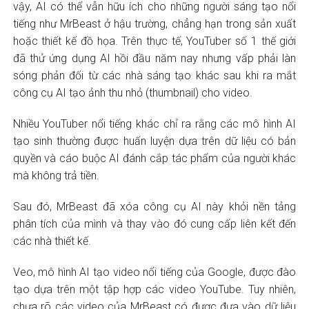
vậy, AI có thể vẫn hữu ích cho những người sáng tạo nổi
tiếng như MrBeast ở hậu trường, chẳng hạn trong sản xuất
hoặc thiết kế đồ họa. Trên thực tế, YouTuber số 1 thế giới
đã thử ứng dụng AI hồi đầu năm nay nhưng vấp phải làn
sóng phản đối từ các nhà sáng tạo khác sau khi ra mắt
công cụ AI tạo ảnh thu nhỏ (thumbnail) cho video.
Nhiều YouTuber nổi tiếng khác chỉ ra rằng các mô hình AI
tạo sinh thường được huấn luyện dựa trên dữ liệu có bản
quyền và cáo buộc AI đánh cắp tác phẩm của người khác
mà không trả tiền.
Sau đó, MrBeast đã xóa công cụ AI này khỏi nền tảng
phân tích của mình và thay vào đó cung cấp liên kết đến
các nhà thiết kế.
Veo, mô hình AI tạo video nổi tiếng của Google, được đào
tạo dựa trên một tập hợp các video YouTube. Tuy nhiên,
chưa rõ các video của MrBeast có được đưa vào dữ liệu