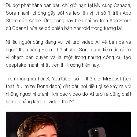
Dù đợt phát hành ban đầu chỉ giới hạn tại Mỹ cùng Canada,
Sora nhanh chóng gây sốt và leo lên vị trí số 1 trên App
Store của Apple. Ứng dụng này hiện chỉ có trên App Store
dù OpenAI hứa sẽ có phiên bản Android trong tương lai.
Nhiều người dùng đang vui vẻ tạo video AI về bạn bè và
người thân bằng Sora. Thế nhưng, Sora cũng tiềm ẩn rủi ro
vi phạm bản quyền và là một trong những công cụ tạo
deepfake mạnh nhất trên thị trường hiện nay.
Trên mạng xã hội X, YouTuber số 1 thế giới MrBeast (tên
thật là Jimmy Donaldson) đặt câu hỏi điều gì sẽ xảy ra với
những người như anh “khi các video do AI tạo ra cũng chất
lượng chẳng kém gì video thật?”.