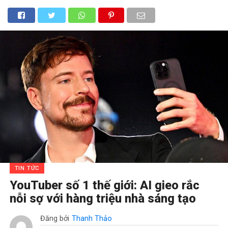
TIN TỨC
YouTuber số 1 thế giới: AI gieo rắc
nỗi sợ với hàng triệu nhà sáng tạo
Đăng bởi
Thanh Thảo