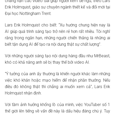
chẳng hạn các video dài giúp người xem dễ ngủ, theo Lars
Erik Holmquist, giáo sư chuyên ngành thiết kế và đổi mới tại
Đại học Nottingham Trent.
Lars Erik Holmquist cho biết: “Xu hướng chung hiện nay là
AI giúp quá trình sáng tạo trở nên rẻ hơn rất nhiều. Tôi nghĩ
rằng trong ngắn hạn, những người chiến thắng là những ai
biết tận dụng AI để tạo ra nội dung thật sự chất lượng”.
Với những người sáng tạo nội dung hàng đầu như MrBeast,
khó có khả năng anh sẽ bị thay thế bởi video AI.
“Ý tưởng của anh ấy thường là khiến người khác làm những
việc khó khăn hoặc mạo hiểm để nhận phần thưởng. Nếu
điều đó không thật thì chẳng ai muốn xem cả”, Lars Erik
Holmquist nhận định.
Với tầm ảnh hưởng khổng lồ của mình, việc YouTuber số 1
thế giới lên tiếng về vấn đề này là dấu hiệu đáng chú ý. Tuy