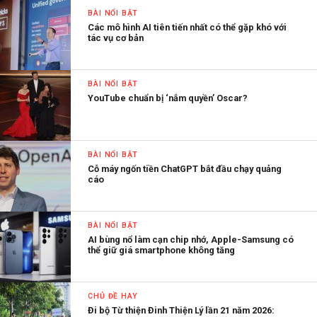
BÀI NỔI BẬT
Các mô hình AI tiên tiến nhất có thể gặp khó với
tác vụ cơ bản
BÀI NỔI BẬT
YouTube chuẩn bị ‘nắm quyền’ Oscar?
BÀI NỔI BẬT
Cỗ máy ngốn tiền ChatGPT bắt đầu chạy quảng
cáo
BÀI NỔI BẬT
AI bùng nổ làm cạn chip nhớ, Apple-Samsung có
thể giữ giá smartphone không tăng
CHỦ ĐỀ HAY
Đi bộ Từ thiện Đinh Thiện Lý lần 21 năm 2026: