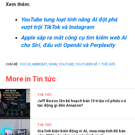
Xem thêm:
YouTube tung loạt tính năng AI đột phá
vượt trội TikTok và Instagram
Apple sắp ra mắt công cụ tìm kiếm web AI
cho Siri, đấu với OpenAI và Perplexity
CHỦ ĐỀ:
FOCUS
,
MRBEAST
,
SORA
,
YOUTUBE
,
YOUTUBER SỐ 1 THẾ GIỚI
More in Tin tức
TIN TỨC
Jeff Bezos lên kế hoạch bán 15 triệu cổ phiếu có
tác động gì đến Amazon?
TIN TỨC
Giá linh kiện biến động vì AI, mua máy tính để bàn