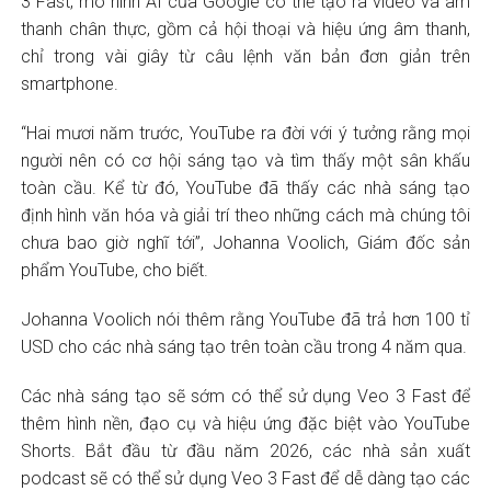
3 Fast, mô hình AI của Google có thể tạo ra video và âm
thanh chân thực, gồm cả hội thoại và hiệu ứng âm thanh,
chỉ trong vài giây từ câu lệnh văn bản đơn giản trên
smartphone.
“Hai mươi năm trước, YouTube ra đời với ý tưởng rằng mọi
người nên có cơ hội sáng tạo và tìm thấy một sân khấu
toàn cầu. Kể từ đó, YouTube đã thấy các nhà sáng tạo
định hình văn hóa và giải trí theo những cách mà chúng tôi
chưa bao giờ nghĩ tới”, Johanna Voolich, Giám đốc sản
phẩm YouTube, cho biết.
Johanna Voolich nói thêm rằng YouTube đã trả hơn 100 tỉ
USD cho các nhà sáng tạo trên toàn cầu trong 4 năm qua.
Các nhà sáng tạo sẽ sớm có thể sử dụng Veo 3 Fast để
thêm hình nền, đạo cụ và hiệu ứng đặc biệt vào YouTube
Shorts. Bắt đầu từ đầu năm 2026, các nhà sản xuất
podcast sẽ có thể sử dụng Veo 3 Fast để dễ dàng tạo các