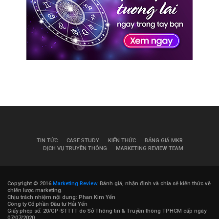
TIN TỨC
CASE STUDY
KIẾN THỨC
BẢNG GIÁ MKR
DỊCH VỤ TRUYỀN THÔNG
MARKETING REVIEW TEAM
Copyright © 2016
Marketing Review
. Đánh giá, nhận định và chia sẻ kiến thức về
chiến lược marketing.
Chịu trách nhiệm nội dung: Phan Kim Yến
Công ty Cổ phần Đầu tư Hải Yến
Giấy phép số: 20/GP-STTTT do Sở Thông tin & Truyền thông TPHCM cấp ngày
07/07/2020